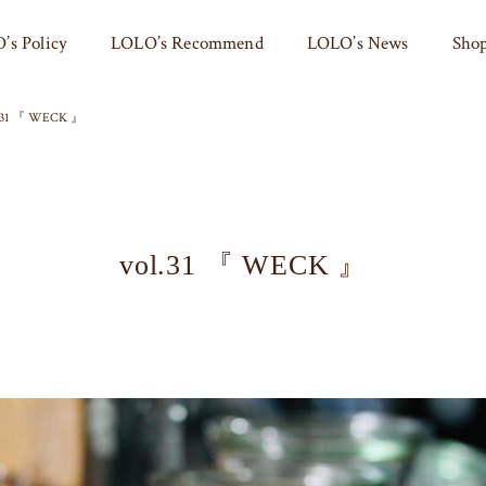
’s Policy
LOLO’s Recommend
LOLO’s News
Shop
l.31 『 WECK 』
vol.31 『 WECK 』