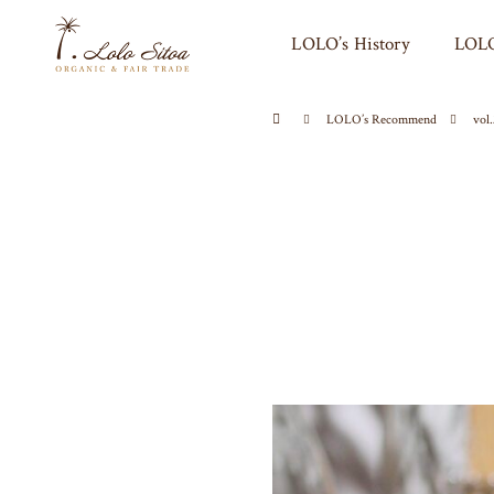
LOLO’s History
LOLO
LOLO’s Recommend
vo