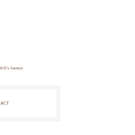
LO’s Journey
TACT