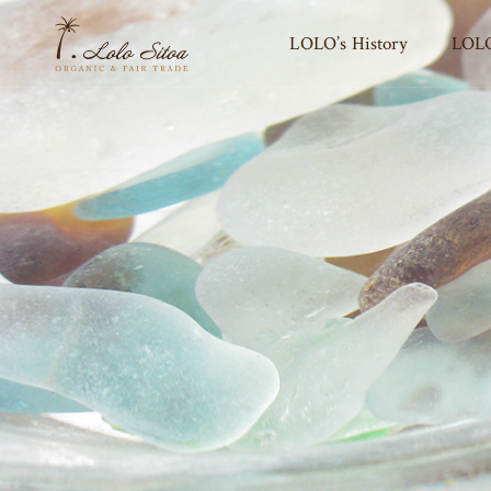
LOLO’s History
LOLO