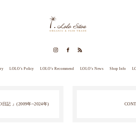
ry
LOLO’s Policy
LOLO’s Recommend
LOLO’s News
Shop Info
LO
日記 』(2009年~2024年)
CON