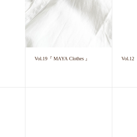
Vol.19『 MAYA Clothes 』
Vol.