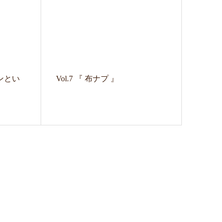
トンとい
Vol.7 『 布ナプ 』