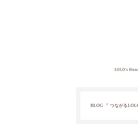
LOLO’s Histo
BLOG 『 つながるLOLO