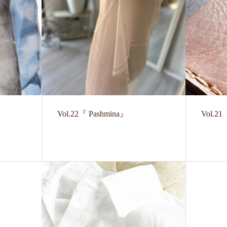
Vol.22『 Pashmina』
Vol.2