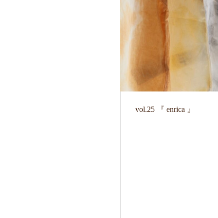
vol.25 『 enrica 』