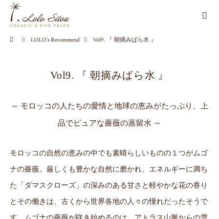
LOLO’s Recommend
Vol9. 『 朝摘みばら水 』
Vol9. 『 朝摘みばら水 』
～ モロッコの人たちの愛情と地球の恵みがたっぷり、上
品でピュアな薔薇の蒸留水 ～
モロッコの自然の恵みの中でも素晴らしいものの１つがムゴ
ナの薔薇。厳しくも豊かな自然に磨かれ、エネルギーに満ち
た「ダマスクローズ」の深みのある甘さと軽やかな花の香り
とその働きは、古くから世界各地の人々の憧れだったそうで
す。ムゴナの薔薇が咲き始めるのは、アトラス山脈からの雪