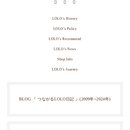
LOLO’s History
LOLO’s Policy
LOLO’s Recommend
LOLO’s News
Shop Info
LOLO’s Journey
BLOG 『 つながるLOLO日記 』(2009年~2024年)